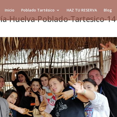
Inicio
Poblado Tartésico
HAZ TU RESERVA
Blog
ía-Huelva-Poblado-Tartesico-14