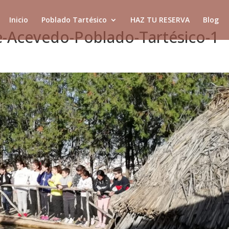
Inicio
Poblado Tartésico
HAZ TU RESERVA
Blog
e-Acevedo-Poblado-Tartésico-1