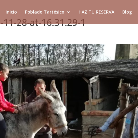
Inicio
Poblado Tartésico
HAZ TU RESERVA
Blog
11-28-at-16.31.29-1