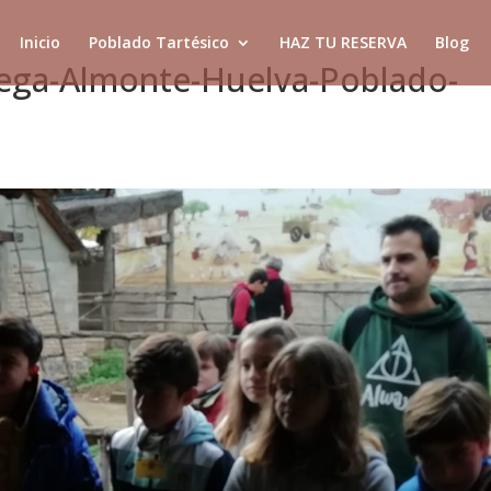
Inicio
Poblado Tartésico
HAZ TU RESERVA
Blog
Vega-Almonte-Huelva-Poblado-