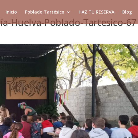
Inicio
Poblado Tartésico
HAZ TU RESERVA
Blog
ía-Huelva-Poblado-Tartesico-67