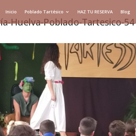
Inicio
Poblado Tartésico
HAZ TU RESERVA
Blog
ía-Huelva-Poblado-Tartesico-54